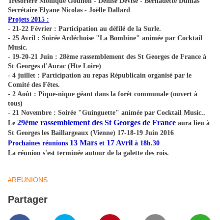
Trésorière Monique Gounon - Denise Devise - Bernadette Dumas
Secrétaire Elyane Nicolas - Joëlle Dallard
Projets 2015 :
- 21-22 Février : Participation au défilé de la Surle.
- 25 Avril : Soirée Ardéchoise "La Bombine" animée par Cocktail
Music.
- 19-20-21 Juin : 28ème rassemblement des St Georges de France à
St Georges d'Aurac (Hte Loire)
- 4 juillet : Participation au repas Républicain organisé par le
Comité des Fêtes.
- 2 Août : Pique-nique géant dans la forêt communale (ouvert à
tous)
- 21 Novembre : Soirée "Guinguette" animée par Cocktail Music..
29ème rassemblement des St Georges de France
Le
aura lieu à
St Georges les Baillargeaux (Vienne) 17-18-19 Juin 2016
13 Mars
17 Avril
Prochaines réunions
et
à 18h.30
La réunion s'est terminée autour de la galette des rois.
#REUNIONS
Partager