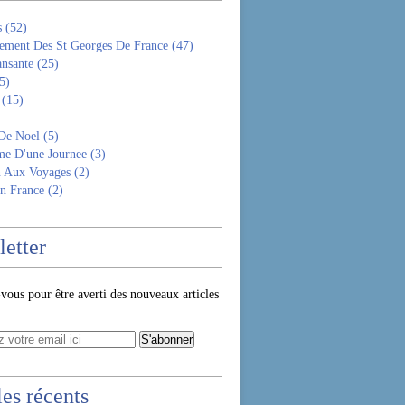
s
(52)
ement Des St Georges De France
(47)
ansante
(25)
5)
(15)
De Noel
(5)
e D'une Journee
(3)
n Aux Voyages
(2)
n France
(2)
etter
ous pour être averti des nouveaux articles
les récents