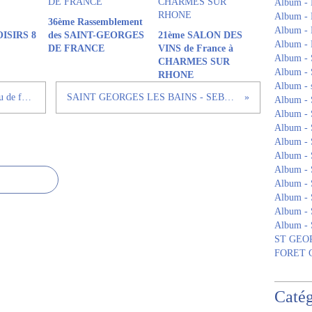
Album - 
Album - 
36ème Rassemblement
Album -
ISIRS 8
des SAINT-GEORGES
21ème SALON DES
Album 
DE FRANCE
VINS de France à
Album - S
CHARMES SUR
Album - 
RHONE
Album - s
SAINT GEORGES LES BAINS - Feu de forêt sur TOULAUD
SAINT GEORGES LES BAINS - SEBASTIEN CHABAL
Album -
Album -
Album 
Album -
Album -
Album - 
Album 
Album -
Album - 
Album -
ST GEOR
FORET
Catég