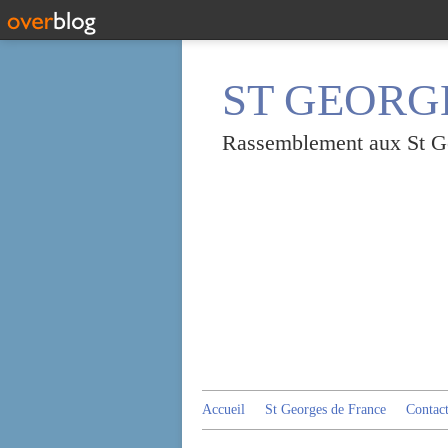
ST GEORGE
Rassemblement aux St Geo
Accueil
St Georges de France
Contac