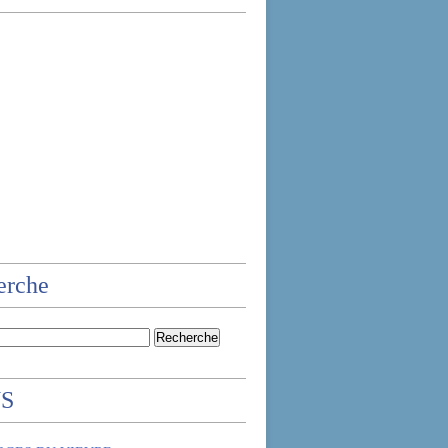
erche
NS