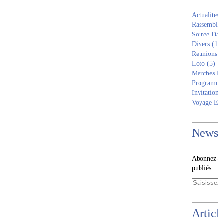
Actualite
Rassembl
Soiree D
Divers
(1
Reunions
Loto
(5)
Marches 
Programm
Invitatio
Voyage E
Newsl
Abonnez-v
publiés.
Artic