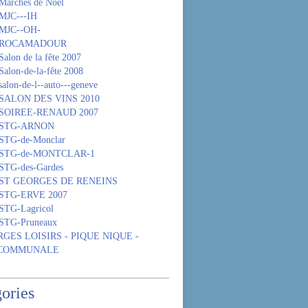
Marchés de Noël
MJC---IH
 MJC--OH-
- ROCAMADOUR
alon de la fête 2007
Salon-de-la-fête 2008
alon-de-l--auto---geneve
 SALON DES VINS 2010
 SOIREE-RENAUD 2007
- STG-ARNON
 STG-de-Monclar
 STG-de-MONTCLAR-1
STG-des-Gardes
- ST GEORGES DE RENEINS
 STG-ERVE 2007
STG-Lagricol
 STG-Pruneaux
GES LOISIRS - PIQUE NIQUE -
 COMMUNALE
ories