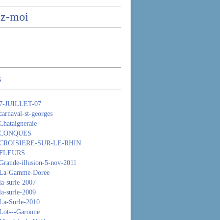
ez-moi
s
 7-JUILLET-07
arnaval-st-georges
Chataigneraie
- CONQUES
 CROISIERE-SUR-LE-RHIN
 FLEURS
Grande-illusion-5-nov-2011
 La-Gamme-Doree
la-surle-2007
la-surle-2009
La-Surle-2010
Lot---Garonne