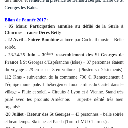
de France, et
remercie la présence de Bernard Berger, Maire de St
Georges les Bains.
Bilan de l’année 2017
:
- 05 Mars: Participation annulée au défilé de la Surle à
Charmes – cause Décès Betty
- 22 Avril – Soirée Bombine
animée par Cocktail music – Belle
soirée.
ème
- 23-24-25 Juin – 30
rassemblement des St Georges de
France
à St Georges d’Espéranche (Isère) – 37 personnes étaient
du voyage - 29 en car et 8 en voitures. (Plusieurs désistements).
112 Kms - subvention de la commune 700 €. Remerciement à
l’équipe municipale. L’hébergement aux Jardins du Castel dans le
village – Pluie et soleil – Circuits à Lyon et à Vienne. Stand très
prisé avec les produits Ardéchois – superbe défilé très bien
organisé.
-28 Juillet
-
Retour des St Georges
– 43 personnes – belle soirée
et beau temps. Sketches et Paella (Tonio PMU Charmes) -