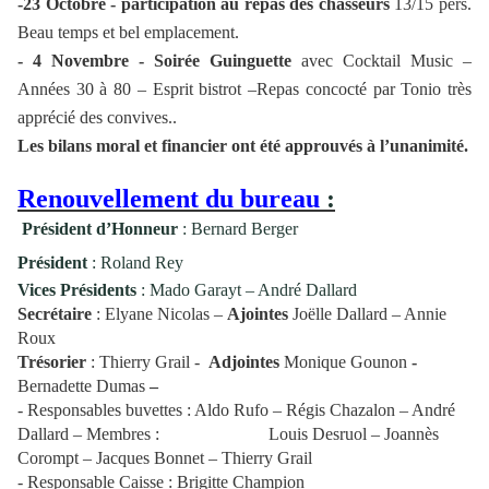
-23 Octobre - participation au repas des chasseurs
13/15 pers.
Beau temps et bel emplacement.
- 4 Novembre - Soirée Guinguette
avec Cocktail Music –
Années 30 à 80 – Esprit bistrot –Repas concocté par Tonio très
apprécié des convives..
Les bilans moral et financier ont été approuvés à l’unanimité.
Renouvellement du bureau
:
Président d’Honneur
: Bernard Berger
Président
: Roland Rey
Vices Présidents
: Mado Garayt –
André Dallard
Secrétaire
: Elyane Nicolas –
Ajointes
Joëlle Dallard – Annie
Roux
Trésorier
: Thierry Grail -
Adjointes
Monique Gounon
-
Bernadette Dumas
–
- Responsables buvettes : Aldo Rufo – Régis Chazalon – André
Dallard – Membres :
Louis Desruol – Joannès
Corompt – Jacques Bonnet – Thierry Grail
- Responsable Caisse : Brigitte Champion