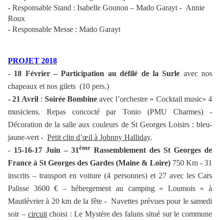
- Responsable Stand : Isabelle Gounon – Mado Garayt - Annie
Roux
- Responsable Messe : Mado Garayt
PROJET 2018
- 18 Février –
Participation au défilé de la Surle
avec nos
chapeaux et nos gilets (10 pers.)
- 21 Avril
:
Soirée Bombine
avec l’orchestre « Cocktail music» 4
musiciens. Repas concocté par Tonio (PMU Charmes) -
Décoration de la salle aux couleurs de St Georges Loisirs : bleu-
jaune-vert -
Petit clin d’œil à Johnny Halliday
.
ème
-
15-16-17 Juin – 31
Rassemblement des St Georges de
France à St Georges des Gardes (Maine & Loire)
750 Km
- 31
inscrits – transport en voiture (4 personnes) et 27 avec les Cars
Palisse 3600 € – hébergement au camping « Loumois » à
Mautlévrier à
20 km
de la fête - Navettes prévues pour le samedi
soir –
circuit
choisi : Le Mystère des faluns situé sur le commune