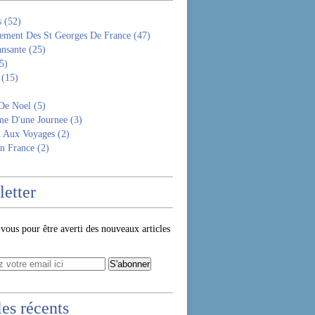
s
(52)
ement Des St Georges De France
(47)
ansante
(25)
5)
(15)
De Noel
(5)
e D'une Journee
(3)
n Aux Voyages
(2)
n France
(2)
etter
ous pour être averti des nouveaux articles
les récents