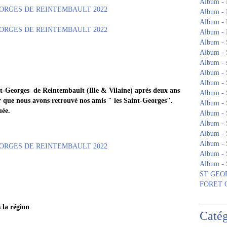
Album - 
Album - 
Album -
Album 
Album - S
Album - 
Album - s
Album -
Album -
t-Georges de Reintembault (Ille & Vilaine) après deux ans
Album 
ir que nous avons retrouvé nos amis " les Saint-Georges".
Album -
uée.
Album -
Album - 
Album 
Album -
Album - 
Album -
ST GEOR
FORET
 la région
Catég