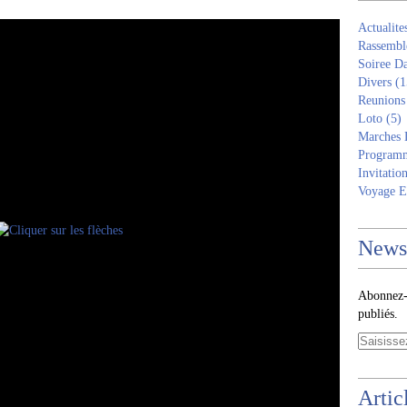
Actualite
Rassembl
Soiree D
Divers
(1
Reunions
Loto
(5)
Marches 
Programm
Invitatio
Voyage E
Newsl
Abonnez-v
publiés.
Artic