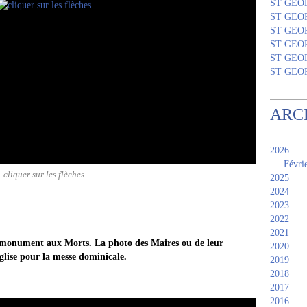
ST GEO
ST GEO
ST GEO
ST GEO
ST GEO
ST GEO
ARC
2026
Févri
cliquer sur les flèches
2025
2024
2023
2022
2021
u monument aux Morts. La photo des Maires ou de leur
2020
Église pour la messe dominicale.
2019
2018
2017
2016