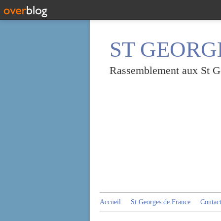
ST GEORGE
Rassemblement aux St Geo
Accueil
St Georges de France
Contac