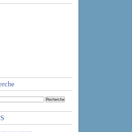
erche
NS