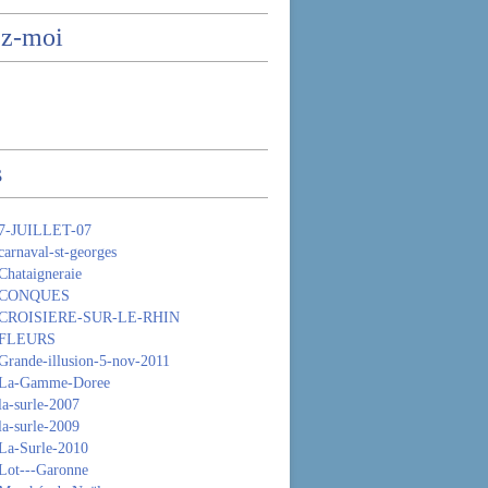
ez-moi
s
 7-JUILLET-07
arnaval-st-georges
Chataigneraie
- CONQUES
 CROISIERE-SUR-LE-RHIN
 FLEURS
Grande-illusion-5-nov-2011
 La-Gamme-Doree
la-surle-2007
la-surle-2009
La-Surle-2010
Lot---Garonne