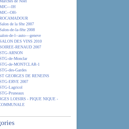
Marchés de Noël
MJC---IH
 MJC--OH-
- ROCAMADOUR
alon de la fête 2007
Salon-de-la-fête 2008
alon-de-l--auto---geneve
 SALON DES VINS 2010
 SOIREE-RENAUD 2007
- STG-ARNON
 STG-de-Monclar
 STG-de-MONTCLAR-1
STG-des-Gardes
- ST GEORGES DE RENEINS
 STG-ERVE 2007
STG-Lagricol
 STG-Pruneaux
GES LOISIRS - PIQUE NIQUE -
 COMMUNALE
ories