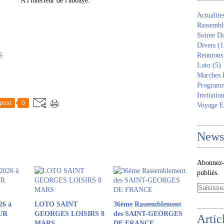
e l'abbaye.
Actualite
Rassembl
Soiree D
Divers
(1
S
Reunions
Loto
(5)
Marches 
Programm
Invitatio
post
0
Voyage E
Newsl
Abonnez-v
publiés.
26 à
LOTO SAINT
36ème Rassemblement
UR
GEORGES LOISIRS 8
des SAINT-GEORGES
Artic
MARS
DE FRANCE