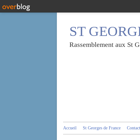
ST GEORGE
Rassemblement aux St Geo
Accueil
St Georges de France
Contac