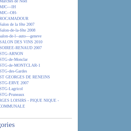
Marchés de Noël
MJC---IH
 MJC--OH-
- ROCAMADOUR
alon de la fête 2007
Salon-de-la-fête 2008
alon-de-l--auto---geneve
 SALON DES VINS 2010
 SOIREE-RENAUD 2007
- STG-ARNON
 STG-de-Monclar
 STG-de-MONTCLAR-1
STG-des-Gardes
- ST GEORGES DE RENEINS
 STG-ERVE 2007
STG-Lagricol
 STG-Pruneaux
GES LOISIRS - PIQUE NIQUE -
 COMMUNALE
ories