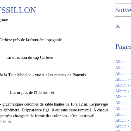
SSILLON
Suiv
lyane
la frontière espagnole
Page
 cap Cerbère
Album -
Album - c
Album - 
oc - vue sur les coteaux de Banyuls
Album 
Album -
Album -
'Ille sur Tet
Album - 
Album -
 - gigantesques colonnes de sable hautes de 10 à 12 m. Ce paysage
Album - 
uvre éphémère. D'apparence figé, il est sans cesse remanié. A chaque
Album - 
portées changeant la forme des colonnes - c'est un travail
Album - 
illeurs.
Album - 