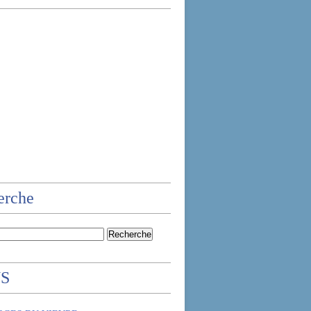
erche
NS