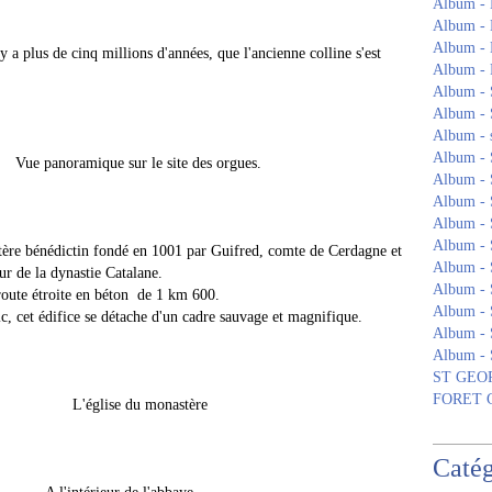
Album - 
Album - 
Album -
 y a plus de cinq millions d'années, que l'ancienne colline s'est
Album 
Album - S
Album - 
Album - s
Album -
 le site des orgues.
Album -
Album 
Album -
Album -
ère bénédictin fondé en 1001 par Guifred, comte de Cerdagne et
Album - 
eur de la dynastie Catalane.
Album 
e route étroite en béton de 1 km 600.
Album -
ic, cet édifice se détache d'un cadre sauvage et magnifique.
Album - 
Album -
ST GEOR
FORET
 monastère
Catég