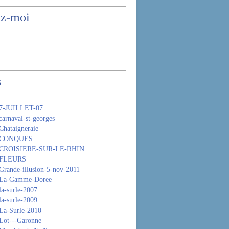
ez-moi
s
 7-JUILLET-07
arnaval-st-georges
Chataigneraie
- CONQUES
 CROISIERE-SUR-LE-RHIN
 FLEURS
Grande-illusion-5-nov-2011
 La-Gamme-Doree
la-surle-2007
la-surle-2009
La-Surle-2010
Lot---Garonne