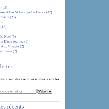
s
(52)
ement Des St Georges De France
(47)
ansante
(25)
5)
(15)
De Noel
(5)
e D'une Journee
(3)
n Aux Voyages
(2)
n France
(2)
etter
ous pour être averti des nouveaux articles
les récents