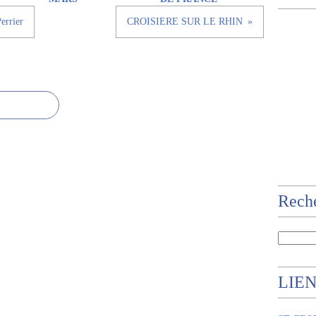
errier
CROISIERE SUR LE RHIN
Rech
LIE