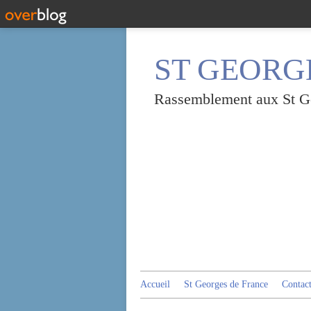
ST GEORGE
Rassemblement aux St Geo
Accueil
St Georges de France
Contac