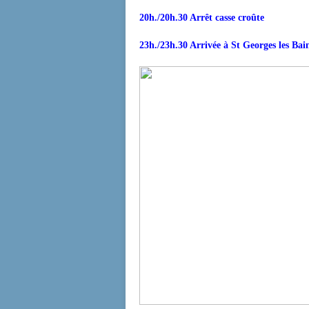
20h./20h.30 Arrêt casse croûte
23h./23h.30 Arrivée à St Georges les Bai