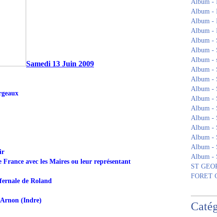
Album - 
Album - 
Album -
Album 
Album - S
Album - 
Album - s
Samedi 13 Juin 2009
Album -
Album -
Album 
argeaux
Album -
Album -
Album - 
Album 
Album -
Album - 
ir
Album -
 France avec les Maires ou leur représentant
ST GEOR
FORET
nfernale de Roland
 Arnon (Indre)
Catég