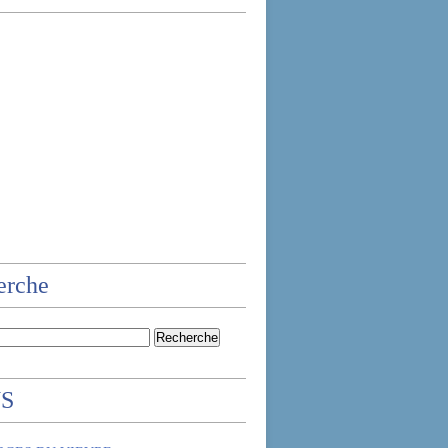
erche
NS