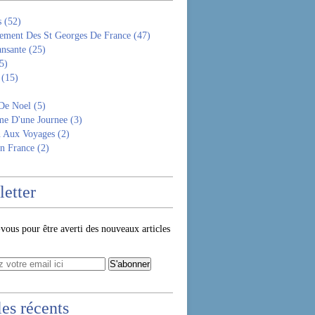
s
(52)
ement Des St Georges De France
(47)
ansante
(25)
5)
(15)
De Noel
(5)
e D'une Journee
(3)
n Aux Voyages
(2)
n France
(2)
etter
ous pour être averti des nouveaux articles
les récents