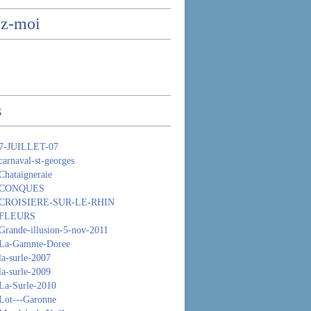
ez-moi
s
 7-JUILLET-07
arnaval-st-georges
Chataigneraie
- CONQUES
 CROISIERE-SUR-LE-RHIN
 FLEURS
Grande-illusion-5-nov-2011
 La-Gamme-Doree
la-surle-2007
la-surle-2009
La-Surle-2010
Lot---Garonne