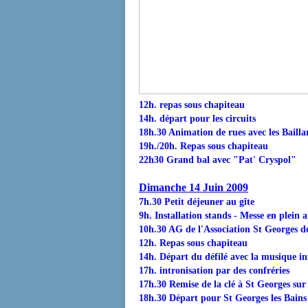
12h. repas sous chapiteau
14h. départ pour les circuits
18h.30 Animation de rues avec les Baill
19h./20h. Repas sous chapiteau
22h30 Grand bal avec "Pat' Cryspol"
Dimanche 14 Juin 2009
7h.30 Petit déjeuner au gîte
9h. Installation stands - Messe en plein a
10h.30 AG de l'Association St Georges de
12h. Repas sous chapiteau
14h. Départ du défilé avec la musique i
17h. intronisation par des confréries
17h.30 Remise de la clé à St Georges sur
18h.30 Départ pour St Georges les Bains