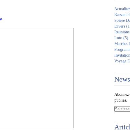
Actualite
Rassembl
ns
Soiree D
Divers
(1
Reunions
Loto
(5)
Marches 
Programm
Invitatio
Voyage E
Newsl
Abonnez-v
publiés.
Artic