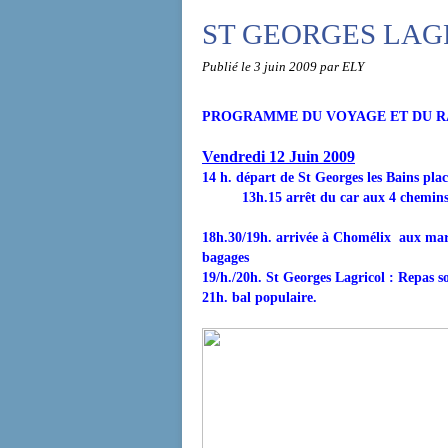
ST GEORGES LAG
Publié le
3 juin 2009
par ELY
PROGRAMME DU VOYAGE ET DU 
Vendredi 12 Juin 2009
14 h. départ de St Georges les Bains pla
13h.15 arrêt du car aux 4 chemins - 
18h.30/19h. arrivée à Chomélix aux mar
bagages
19/h./20h. St Georges Lagricol : Repas 
21h. bal populaire.