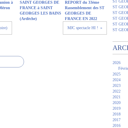
ST GEO
union à
SAINT GEORGES DE
REPORT du 33ème
ST GEO
Oléron
FRANCE à SAINT
Rassemblement des ST
ST GEO
GEORGES LES BAINS
GEORGES DE
ST GEO
(Ardèche)
FRANCE EN 2022
ST GEO
ire)
MJC spectacle HI !
ST GEO
ARC
2026
Févri
2025
2024
2023
2022
2021
2020
2019
2018
2017
2016