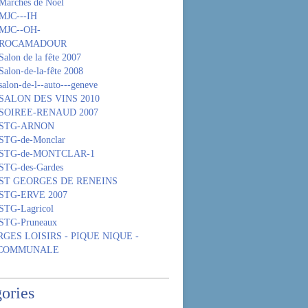
Marchés de Noël
MJC---IH
 MJC--OH-
- ROCAMADOUR
alon de la fête 2007
Salon-de-la-fête 2008
alon-de-l--auto---geneve
 SALON DES VINS 2010
 SOIREE-RENAUD 2007
- STG-ARNON
 STG-de-Monclar
 STG-de-MONTCLAR-1
STG-des-Gardes
- ST GEORGES DE RENEINS
 STG-ERVE 2007
STG-Lagricol
 STG-Pruneaux
GES LOISIRS - PIQUE NIQUE -
 COMMUNALE
ories