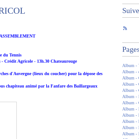
RICOL
Suiv
RASSEMBLEMENT
Page
ce du Tennis
Crédit Agricole - 13h.30 Chateaurouge
Album -
Album - c
ches d'Auvergne (lieux du coucher) pour la dépose des
Album - 
Album 
sous chapiteau animé par la Fanfare des Baillargeaux
Album -
Album -
Album - 
Album -
Album - 
Album - 
Album - 
Album - 