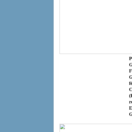
P
G
F
G
f
C
(
r
E
G