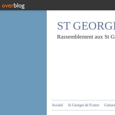
ST GEORGE
Rassemblement aux St Geo
Accueil
St Georges de France
Contac