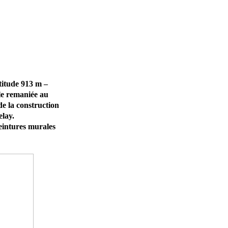
titude 913 m –
le remaniée au
de la construction
lay.
intures murales