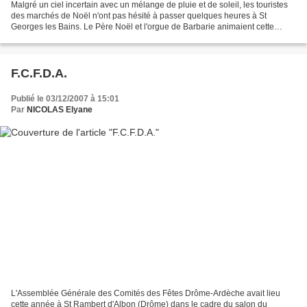
Malgré un ciel incertain avec un mélange de pluie et de soleil, les touristes
des marchés de Noël n'ont pas hésité à passer quelques heures à St
Georges les Bains. Le Père Noël et l'orgue de Barbarie animaient cette
journée où chacun pouvait faire quelques...
F.C.F.D.A.
Publié le 03/12/2007 à 15:01
Par
NICOLAS Elyane
L'Assemblée Générale des Comités des Fêtes Drôme-Ardèche avait lieu
cette année à St Rambert d'Albon (Drôme) dans le cadre du salon du