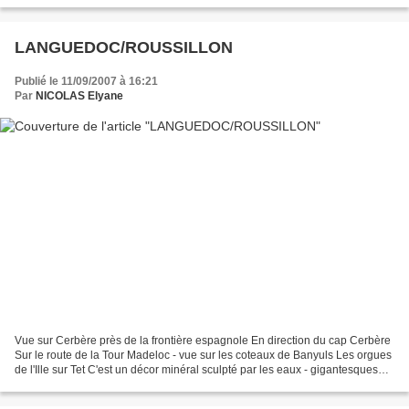
Cathédrale romane de Mayence Le Rhin romantique avec...
LANGUEDOC/ROUSSILLON
Publié le 11/09/2007 à 16:21
Par
NICOLAS Elyane
Vue sur Cerbère près de la frontière espagnole En direction du cap Cerbère
Sur le route de la Tour Madeloc - vue sur les coteaux de Banyuls Les orgues
de l'Ille sur Tet C'est un décor minéral sculpté par les eaux - gigantesques
colonnes de sable hautes...