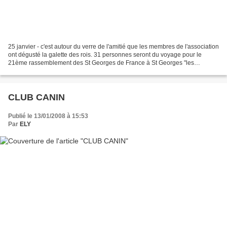
25 janvier - c'est autour du verre de l'amitié que les membres de l'association
ont dégusté la galette des rois. 31 personnes seront du voyage pour le
21ème rassemblement des St Georges de France à St Georges "les
Pruneaux" les 13 - 14 - 15 juin. 24 MAI...
CLUB CANIN
Publié le 13/01/2008 à 15:53
Par
ELY