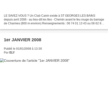
LE SAVEZ-VOUS ? Un Club Canin existe à ST GEORGES LES BAINS
depuis avril 2006 - au lieu-dit les Iles - Chemin avant le feu rouge du barrage
de Charmes (800 m environ) Renseignements : 06 74 01 13 43 ou 06 62 93
01 83 Présidente du Club : Savoy Marlène...
1er JANVIER 2008
Publié le 01/01/2008 à 13:30
Par
ELY