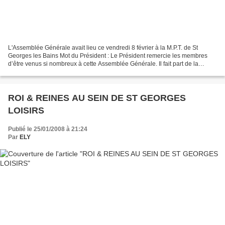
L'Assemblée Générale avait lieu ce vendredi 8 février à la M.P.T. de St
Georges les Bains Mot du Président : Le Président remercie les membres
d’être venus si nombreux à cette Assemblée Générale. Il fait part de la
satisfaction qu’il a d’organiser diverses...
ROI & REINES AU SEIN DE ST GEORGES
LOISIRS
Publié le 25/01/2008 à 21:24
Par
ELY