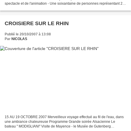
spectacle et de l'animation - Une soixantaine de personnes représentant 24
comités sur 52 participaient à cette réunion....
CROISIERE SUR LE RHIN
Publié le 20/10/2007 à 13:08
Par
NICOLAS
15 AU 19 OCTOBRE 2007 Merveilleux voyage effectué au fil de l'eau, dans
une ambiance chaleureuse Programme Grande soirée Alsacienne Le
bateau " MODIGLIANI" Visite de Mayence - le Musée de Gutenberg